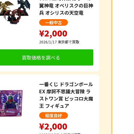
翼神竜 オベリスクの巨神
兵 オシリスの天空竜
一般中古
¥2,000
2026/1/17
東京都で買取
買取価格を調べる
一番くじ ドラゴンボール
EX 摩訶不思議大冒険 ラ
ストワン賞 ピッコロ大魔
王 フィギュア
程度良好
¥2,000