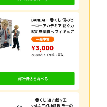
BANDAI 一番くじ 僕のヒ
ーローアカデミア 紡ぐ力
B賞 爆豪勝己 フィギュア
一般中古
¥3,000
2026/5/14
千葉県で買取
買取価格を調べる
一番くじ 遊☆戯☆王
vol.4 三幻神顕現 ラーの