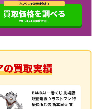
カンタン1分無料査定！
買取価格を調べる
WEBは24時間受付中！
アの買取実績
BANDAI 一番くじ 劇場版
呪術廻戦 0 ラストワン 特
級過呪怨霊 祈本里香 覚