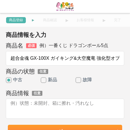
商品登録
商品確認
お客様情報
完了
商品情報を入力
商品名
例）一番くじ ドラゴンボール5点
必須
商品の状態
任意
中古
新品
故障
商品情報
任意