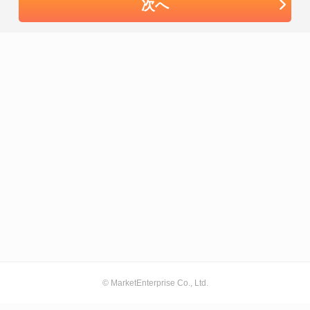
次へ
© MarketEnterprise Co., Ltd.