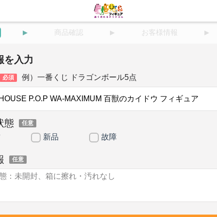
商品確認
お客様情報
報を入力
例）一番くじ ドラゴンボール5点
必須
状態
任意
古
新品
故障
報
任意