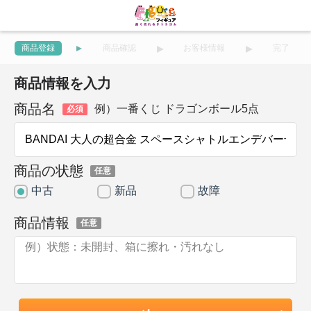
商品登録
商品確認
お客様情報
完了
商品情報を入力
商品名
例）一番くじ ドラゴンボール5点
必須
商品の状態
任意
中古
新品
故障
商品情報
任意