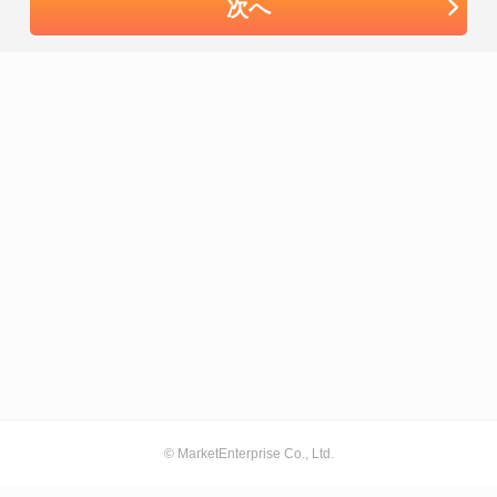
次へ
© MarketEnterprise Co., Ltd.