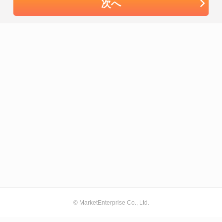
次へ
© MarketEnterprise Co., Ltd.