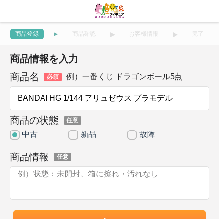
商品登録
商品確認
お客様情報
完了
商品情報を入力
商品名
例）一番くじ ドラゴンボール5点
必須
商品の状態
任意
中古
新品
故障
商品情報
任意