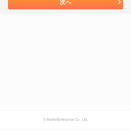
次へ
© MarketEnterprise Co., Ltd.