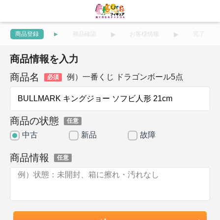
商品登録
商品確認
お客様情報
完了
商品情報を入力
商品名
例）一番くじ ドラゴンボール5点
必須
商品の状態
任意
中古
新品
故障
商品情報
任意