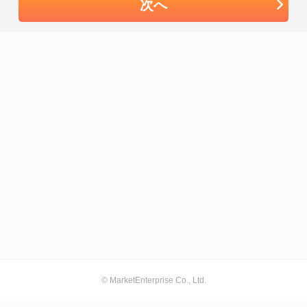
次へ
© MarketEnterprise Co., Ltd.