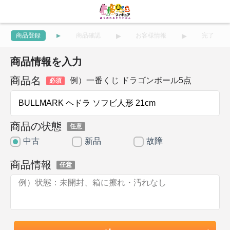
商品登録
商品確認
お客様情報
完了
商品情報を入力
商品名
例）一番くじ ドラゴンボール5点
必須
商品の状態
任意
中古
新品
故障
商品情報
任意