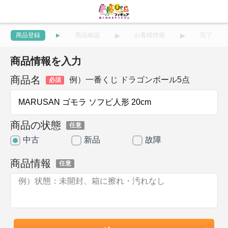
商品登録
商品確認
お客様情報
完了
商品情報を入力
商品名
例）一番くじ ドラゴンボール5点
必須
商品の状態
任意
中古
新品
故障
商品情報
任意