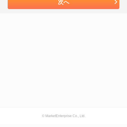
次へ
© MarketEnterprise Co., Ltd.