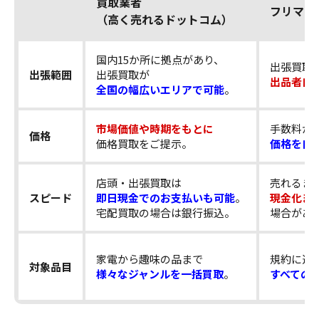
買取業者
フリマア
（高く売れるドットコム）
国内15か所に拠点があり、
出張買取
出張範囲
出張買取が
出品者自
全国の幅広いエリアで可能
。
市場価値や時期をもとに
手数料が
価格
価格買取をご提示。
価格を自
店頭・出張買取は
売れるま
スピード
即日現金でのお支払いも可能
。
現金化ま
宅配買取の場合は銀行振込。
場合があ
家電から趣味の品まで
規約に違
対象品目
様々なジャンルを一括買取
。
すべての