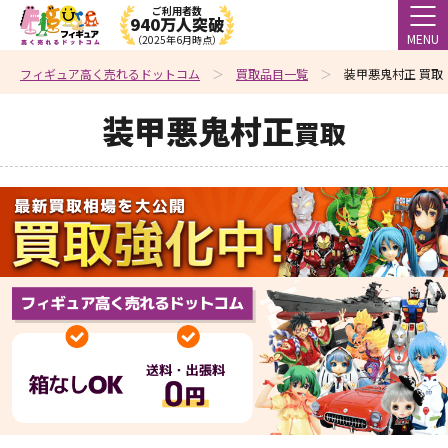
ご利用者数
940万人突破
MENU
（2025年6月時点）
フィギュア高く売れるドットコム
買取品目一覧
装甲悪鬼村正 買取
装甲悪鬼村正
買取