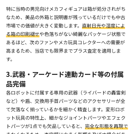
特に当時の男児向けメカフィギュアは箱が処分されがち
なため、美品の外箱と説明書が残っているだけでも中古
市場での価値が大きく変動します。
直射日光や湿度によ
る箱の印刷褪せ
や色落ちがない綺麗なパッケージ状態で
あるほど、次のファンやメカ玩具コレクターへの需要が
高まるため、当店でも限界までプラス査定を適用しま
す。
3.武器・アーケード連動カード等の付属
品完備
各ロボットに付属する専用の武器（ライバードの轟雷剣
など）や盾、交換用手首パーツなどのアクセサリーが全
て欠落なく揃っているかを細かく精査します。変形ロボ
ット玩具の特性上、細かなジョイントパーツやエフェク
トパーツが1点でも欠品していると、
完全な形態を再現で