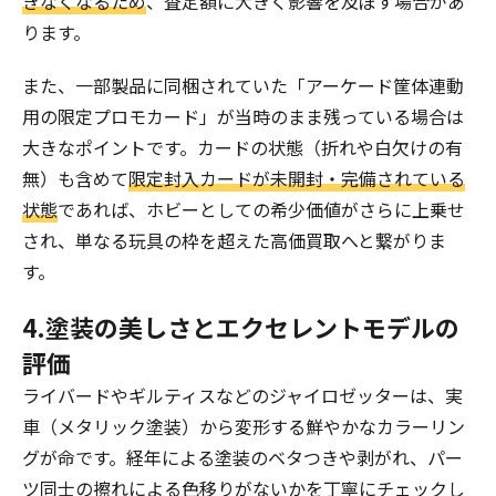
きなくなるため
、査定額に大きく影響を及ぼす場合があ
ります。
また、一部製品に同梱されていた「アーケード筐体連動
用の限定プロモカード」が当時のまま残っている場合は
大きなポイントです。カードの状態（折れや白欠けの有
無）も含めて
限定封入カードが未開封・完備されている
状態
であれば、ホビーとしての希少価値がさらに上乗せ
され、単なる玩具の枠を超えた高価買取へと繋がりま
す。
4.塗装の美しさとエクセレントモデルの
評価
ライバードやギルティスなどのジャイロゼッターは、実
車（メタリック塗装）から変形する鮮やかなカラーリン
グが命です。経年による塗装のベタつきや剥がれ、パー
ツ同士の擦れによる色移りがないかを丁寧にチェックし