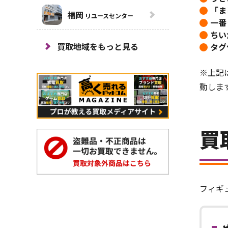
「ま
福岡
リユースセンター
一番
ちい
買取地域をもっと見る
タグ
※上記
動しま
買
フィギ