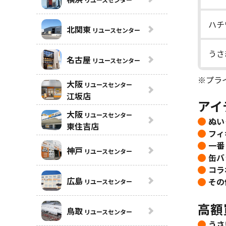
ハチ
北関東
リユースセンター
うさ
名古屋
リユースセンター
※プラ
大阪
リユースセンター
江坂店
アイ
大阪
リユースセンター
ぬい
東住吉店
フィ
一番
神戸
リユースセンター
缶バ
コラ
広島
その
リユースセンター
高額
鳥取
リユースセンター
うさ