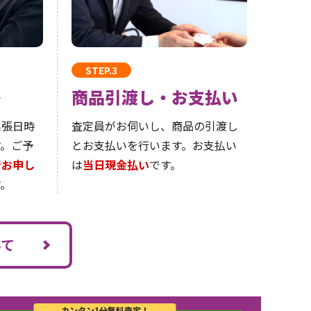
STEP.3
絡
商品引渡し・お支払い
出張日時
査定員がお伺いし、商品の引渡し
す。ご予
とお支払いを行います。お支払い
でお申し
は
当日現金払い
です。
。
いて
カンタン1分無料査定！