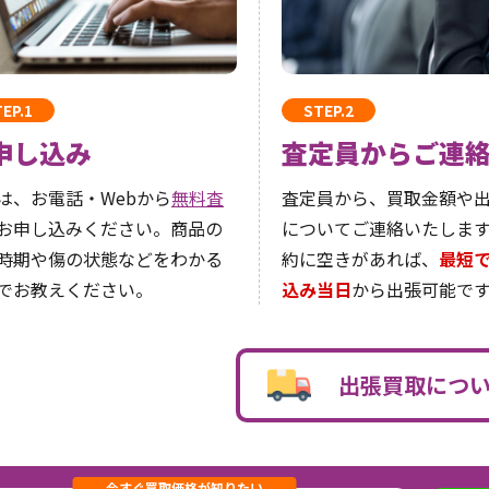
EP.1
STEP.2
申し込み
査定員からご連
は、お電話・Webから
無料査
査定員から、買取金額や
お申し込みください。商品の
についてご連絡いたしま
時期や傷の状態などをわかる
約に空きがあれば、
最短
でお教えください。
込み当日
から出張可能です
出張買取につ
今すぐ買取価格が知りたい