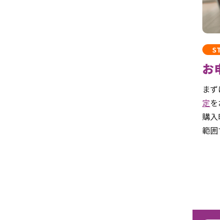
ST
お
まず
定
を
購入
範囲