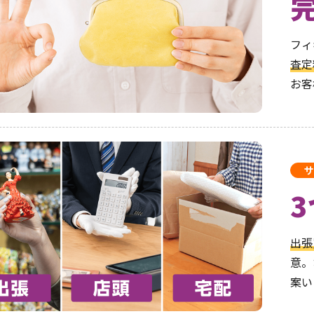
フィ
査定
お客
サ
出張
意。
案い