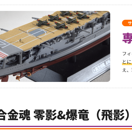
サ
フィ
とに
え、
合金魂 零影&爆竜（飛影