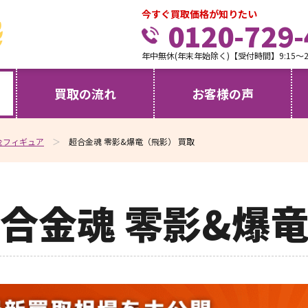
今すぐ買取価格が知りたい
0120-729-
年中無休(年末年始除く)【受付時間】9:15～21
買取の流れ
お客様の声
金フィギュア
超合金魂 零影&爆竜（飛影） 買取
合金魂 零影&爆