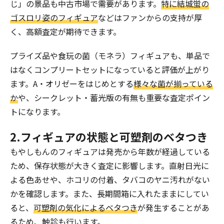
じ」の景品も中古市場で需要があります。
特に結城蛍の
ゴスロリ姿のフィギュア
などはファンからの支持が厚
く、高額査定が期待できます。
プライズ品や食玩の菌（モネラ）フィギュアも、単品で
はなくコンプリートセットになっていると評価が上がり
ます。A・オリゼーをはじめとする
様々な菌が揃っている
か
や、シークレット・蓄光版の有無も重要な査定ポイン
トになります。
2.フィギュアの状態と可塑剤のベタつき
もやしもんのフィギュアは発売から年数が経過している
ため、保存状態が大きく査定に影響します。直射日光に
よる色あせや、ホコリの付着、タバコのヤニ汚れがない
かを確認します。また、長期間箱に入れたままにしてい
ると、
可塑剤の気化によるベタつき
が発生することがあ
るため、触診も行います。