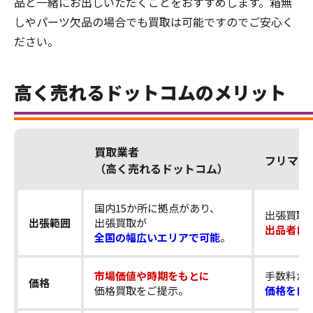
品と一緒にお出しいただくことをおすすめします。箱無
しやパーツ欠品の場合でも買取は可能ですのでご安心く
ださい。
高く売れるドットコムのメリット
買取業者
フリマア
（高く売れるドットコム）
国内15か所に拠点があり、
出張買取
出張範囲
出張買取が
出品者自
全国の幅広いエリアで可能
。
市場価値や時期をもとに
手数料が
価格
価格買取をご提示。
価格を自