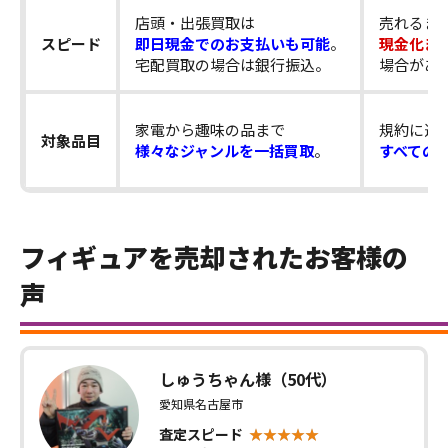
店頭・出張買取は
売れるま
スピード
即日現金でのお支払いも可能
。
現金化ま
宅配買取の場合は銀行振込。
場合があ
家電から趣味の品まで
規約に違
対象品目
様々なジャンルを一括買取
。
すべての
フィギュアを売却されたお客様の
声
しゅうちゃん様（50代）
愛知県名古屋市
査定スピード